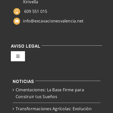
Xirivella
609 551 015
info@excavacionesvalencia.net
AVISO LEGAL
Toggle
Navigation
Política de privacidad
NOTICIAS
Condiciones de uso
Cimentaciones: La Base Firme para
Construir tus Sueños
Ley de cookies
Transformaciones Agrícolas: Evolución