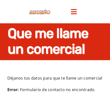
Saltar
al
Toggle
contenido
Navigation
Que me llame
INICIO
un comercial
EMPRESA
SERVICIOS
GALERIA
Déjanos tus datos para que te llame un comercial
Error:
Formulario de contacto no encontrado.
NOTICIAS
TIENDA