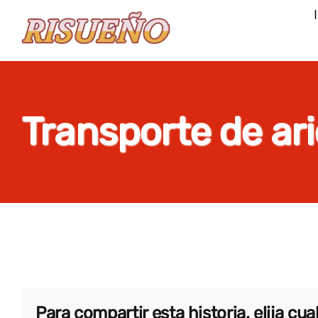
Saltar
al
contenido
Transporte de ar
Para compartir esta historia, elija cu