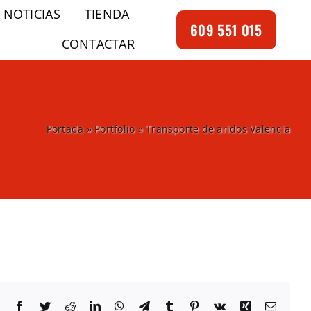
NOTICIAS
TIENDA
609 551 015
CONTACTAR
Portada
»
Portfolio
»
Transporte de aridos Valencia
Facebook
Twitter
Reddit
LinkedIn
WhatsApp
Telegram
Tumblr
Pinterest
Vk
Xing
Correo