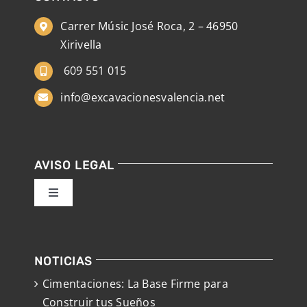
Carrer Músic José Roca, 2 – 46950
Xirivella
609 551 015
info@excavacionesvalencia.net
AVISO LEGAL
Toggle
Navigation
Política de privacidad
NOTICIAS
Condiciones de uso
Cimentaciones: La Base Firme para
Construir tus Sueños