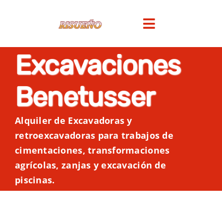
Saltar
al
Toggle
contenido
Navigation
Excavaciones
INICIO
Benetusser
EMPRESA
Alquiler de Excavadoras y
SERVICIOS
retroexcavadoras para trabajos de
cimentaciones, transformaciones
GALERIA
agrícolas, zanjas y excavación de
piscinas.
NOTICIAS
TIENDA